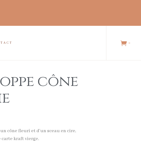
NTACT
0
oppe cône
ie
n cône fleuri et d’un sceau en cire,
 carte kraft vierge.