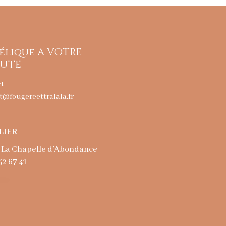
élique A VOTRE
UTE
ct
t@fougereettralala.fr
LIER
 La Chapelle d’Abondance
52 67 41