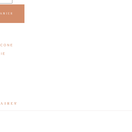
PANIER
-CONE
IE
AIRES