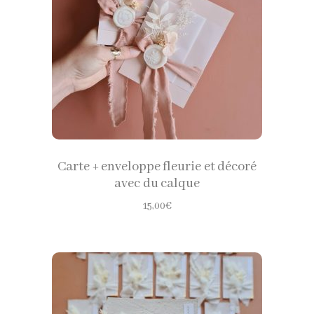
produit
Ce
CHOISIR LES OPTIONS
produit
a
plusieurs
variations.
Les
Carte + enveloppe fleurie et décoré
options
avec du calque
peuvent
15,00
€
être
choisies
sur
la
page
du