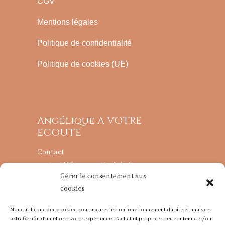
CGV
Mentions légales
Politique de confidentialité
Politique de cookies (UE)
Angélique A VOTRE
ECOUTE
Contact
contact@fougereettralala.fr
Gérer le consentement aux
cookies
L’ATELIER
Nous utilisons des cookies pour assurer le bon fonctionnement du site et analyser
74360 La Chapelle d’Abondance
le trafic afin d'améliorer votre expérience d’achat et proposer des contenus et/ou