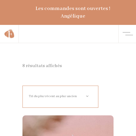
Les commandes sont ouvertes !
Angélique
8 résultats affichés
Trié
du
Tri du plus récent au plus ancien
plus
récent