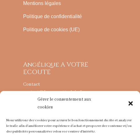
Mentions légales
Politique de confidentialité
Politique de cookies (UE)
Angélique A VOTRE
ECOUTE
Contact
contact@fougereettralala.fr
Gérer le consentement aux
cookies
L’ATELIER
Nous utilisons des cookies pour assurer le bon fonctionnement du site et analyser
74360 La Chapelle d’Abondance
le trafic afin d'améliorer votre expérience d’achat et proposer des contenus et/ou
des publicités personnalisées selon vos centres d’intérêts.
06 79 52 67 41