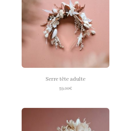
au
plus
CHOISIR LES OPTIONS
ancien
Serre tête adulte
59,00
€