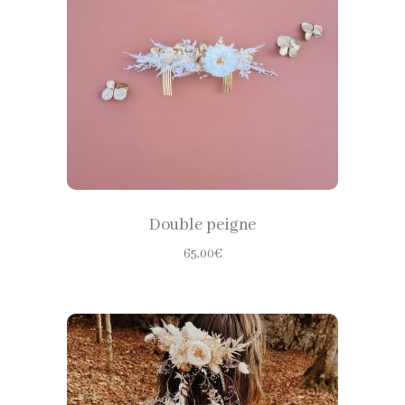
produit
CHOISIR LES OPTIONS
Double peigne
65,00
€