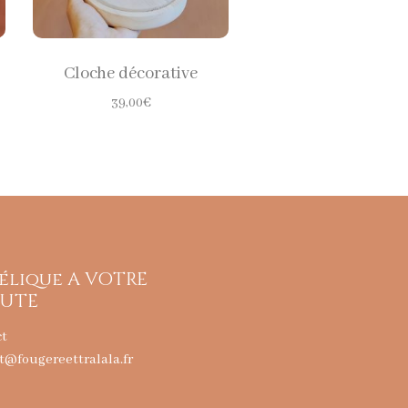
Cloche décorative
39,00
€
élique A VOTRE
UTE
ct
t@fougereettralala.fr