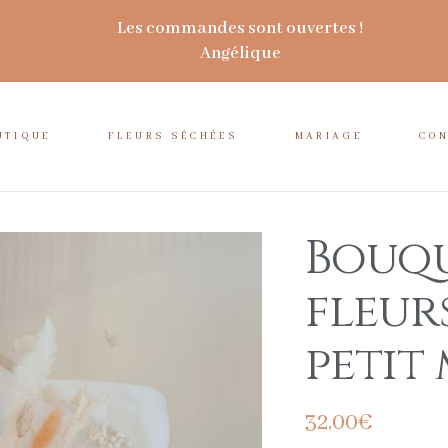
Les commandes sont ouvertes !
Angélique
UTIQUE
FLEURS SÉCHÉES
MARIAGE
CO
Bouqu
fleur
petit
32,00
€