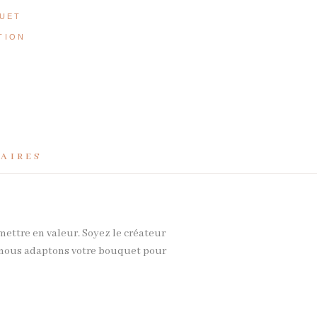
UET
TION
T
AIRES
mettre en valeur. Soyez le créateur
s, nous adaptons votre bouquet pour