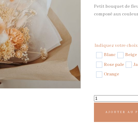
Petit bouquet de fleu
composé aux couleurs
Indiquez votre choix
Blanc
Beige
Rose pale
Ja
Orange
AJOUTER AU 