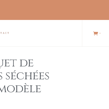
NTACT
0
et de
s séchées
 modèle